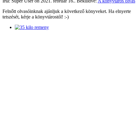
Írta: Super User on
2021. február 16.
. Beküldve:
A könyvtáros olvas
Felnőtt olvasóinknak ajánljuk a következő könyveket. Ha elnyerte
tetszését, kérje a könyvtárostól! :-)