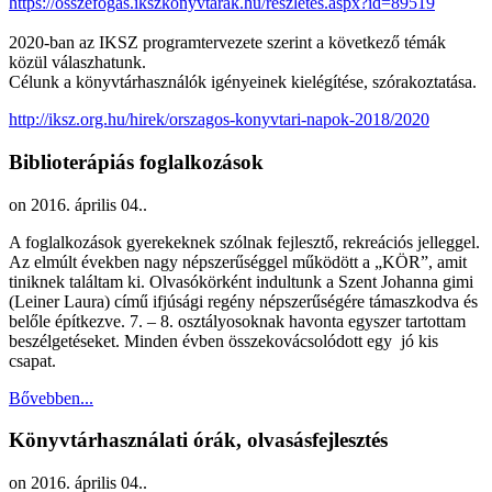
https://osszefogas.ikszkonyvtarak.hu/reszletes.aspx?id=89519
2020-ban az IKSZ programtervezete szerint a következő témák
közül válaszhatunk.
Célunk a könyvtárhasználók igényeinek kielégítése, szórakoztatása.
http://iksz.org.hu/hirek/orszagos-konyvtari-napok-2018/2020
Biblioterápiás foglalkozások
on
2016. április 04.
.
A foglalkozások gyerekeknek szólnak fejlesztő, rekreációs jelleggel.
Az elmúlt években nagy népszerűséggel működött a „KÖR”, amit
tiniknek találtam ki. Olvasókörként indultunk a Szent Johanna gimi
(Leiner Laura) című ifjúsági regény népszerűségére támaszkodva és
belőle építkezve. 7. – 8. osztályosoknak havonta egyszer tartottam
beszélgetéseket. Minden évben összekovácsolódott egy jó kis
csapat.
Bővebben...
Könyvtárhasználati órák, olvasásfejlesztés
on
2016. április 04.
.