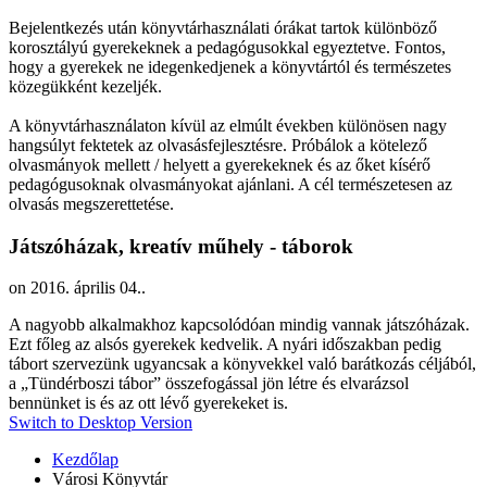
Bejelentkezés után könyvtárhasználati órákat tartok különböző
korosztályú gyerekeknek a pedagógusokkal egyeztetve. Fontos,
hogy a gyerekek ne idegenkedjenek a könyvtártól és természetes
közegükként kezeljék.
A könyvtárhasználaton kívül az elmúlt években különösen nagy
hangsúlyt fektetek az olvasásfejlesztésre. Próbálok a kötelező
olvasmányok mellett / helyett a gyerekeknek és az őket kísérő
pedagógusoknak olvasmányokat ajánlani. A cél természetesen az
olvasás megszerettetése.
Játszóházak, kreatív műhely - táborok
on
2016. április 04.
.
A nagyobb alkalmakhoz kapcsolódóan mindig vannak játszóházak.
Ezt főleg az alsós gyerekek kedvelik. A nyári időszakban pedig
tábort szervezünk ugyancsak a könyvekkel való barátkozás céljából,
a „Tündérboszi tábor” összefogással jön létre és elvarázsol
bennünket is és az ott lévő gyerekeket is.
Switch to Desktop Version
Kezdőlap
Városi Könyvtár