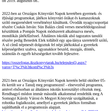
on
2019. augusztus 08.
.
2022-ben az Országos Könyvtári Napok keretében gyermek- és
ifjúsági programokat, játékos könyvtári órákat és kamaszoknak
szóló megzenésített versélményt kínáltunk. Óvodák nyagycsoportjai
részére Csukás István: Sün Balázs című verses mesefeldolgozással
készültünk a Pompás Napok módszereit alkalmazva mesés,
mondókás játékfűzéssel. Általános iskolák alsó tagozatos tanulói
részére pedig Benedek Elek tollából egy apa-lánya szeretetről szóló,
A só című népmesét dolgoztuk fel népi játékokkal a gyerekek
képességeihez szabva, ugyanakkor beszéd, mozgás, döntés,
számolás és egyéb készségeiket tovább fejlesztve.
https://osszefogas.ikszkonyvtarak.hu/telepulesQ.aspx?
varos=T%c3%b3tkoml%c3%b3s
2021-ben az Országos Könyvtári Napok keretén belül október 05-
én került sor a Tanulj meg programozni! - elnevezésű programra,
amivel elsősorban az általános iskolás korosztályt céloztuk meg.
Rendhagyó módon immár második alkalommal rendeltük meg A
Somogyi Károly Városi és Megyei Könyvtár szolgáltatását, a
robotika foglalkozást, amellyel a gyerekek játékos formában
sajátíthatták el a programozás alapjait.