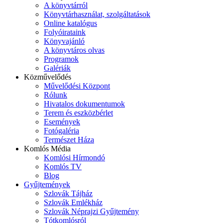
A könyvtárról
Könyvtárhasználat, szolgáltatások
Online katalógus
Folyóirataink
Könyvajánló
A könyvtáros olvas
Programok
Galériák
Közművelődés
Művelődési Központ
Rólunk
Hivatalos dokumentumok
Terem és eszközbérlet
Események
Fotógaléria
Természet Háza
Komlós Média
Komlósi Hírmondó
Komlós TV
Blog
Gyűjtemények
Szlovák Tájház
Szlovák Emlékház
Szlovák Néprajzi Gyűjtemény
Tótkomlósról