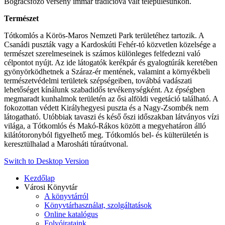
Bográcsfőző verseny immár tradícióvá vált településünkön.
Természet
Tótkomlós a Körös-Maros Nemzeti Park területéhez tartozik. A
Csanádi puszták vagy a Kardoskúti Fehér-tó közvetlen közelsége a
természet szerelmeseinek is számos különleges felfedezni való
célpontot nyújt. Az ide látogatók kerékpár és gyalogtúrák keretében
gyönyörködhetnek a Száraz-ér mentének, valamint a környékbeli
természetvédelmi területek szépségeiben, továbbá vadászati
lehetőséget kínálunk szabadidős tevékenységként. Az épségben
megmaradt kunhalmok területén az ősi alföldi vegetáció található. A
fokozottan védett Királyhegyesi puszta és a Nagy-Zsombék nem
látogatható. Utóbbiak tavaszi és késő őszi időszakban látványos vízi
világa, a Tótkomlós és Makó-Rákos között a megyehatáron álló
kilátótoronyból figyelhető meg. Tótkomlós bel- és külterületén is
keresztülhalad a Marosháti túraútvonal.
Switch to Desktop Version
Kezdőlap
Városi Könyvtár
A könyvtárról
Könyvtárhasználat, szolgáltatások
Online katalógus
Folyóirataink