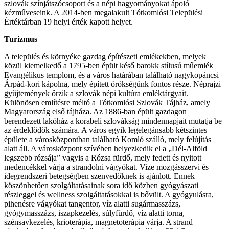
szlovák színjátszócsoport és a népi hagyományokat ápoló
kézműveseink. A 2014-ben megalakult Tótkomlósi Települési
Értéktárban 19 helyi érték kapott helyet.
Turizmus
A település és környéke gazdag építészeti emlékekben, melyek
közül kiemelkedő a 1795-ben épült késő barokk stílusú műemlék
Evangélikus templom, és a város határában található nagykopáncsi
Árpád-kori kápolna, mely épített örökségünk fontos része. Néprajzi
gyűjtemények őrzik a szlovák népi kultúra emléktárgyait.
Különösen említésre méltó a Tótkomlósi Szlovák Tájház, amely
Magyarország első tájháza. Az 1886-ban épült gazdagon
berendezett lakóház a korabeli szlovákság mindennapjait mutatja be
az érdeklődők számára. A város egyik legelegánsabb kétszintes
épülete a városközpontban található Komló szálló, mely felújítás
alatt áll. A városközpont szívében helyezkedik el a „Dél-Alföld
legszebb rózsája” vagyis a Rózsa fürdő, mely fedett és nyitott
medencékkel várja a strandolni vágyókat. Vize mozgásszervi és
idegrendszeri betegségben szenvedőknek is ajánlott. Ennek
köszönhetően szolgáltatásainak sora idő közben gyógyászati
részleggel és wellness szolgáltatásokkal is bővült. A gyógyulásra,
pihenésre vágyókat tangentor, víz alatti sugármasszázs,
gyógymasszázs, iszapkezelés, súlyfürdő, víz alatti torna,
szénsavkezelés, krioterápia, magnetoterápia várja. A strand