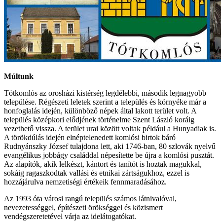
Múltunk
Tótkomlós az orosházi kistérség legdélebbi, második legnagyobb
települése. Régészeti leletek szerint a település és környéke már a
honfoglalás idején, különböző népek által lakott terület volt. A
település középkori elődjének történelme Szent László koráig
vezethető vissza. A terület urai között voltak például a Hunyadiak is.
A törökdúlás idején elnéptelenedett komlósi birtok báró
Rudnyánszky József tulajdona lett, aki 1746-ban, 80 szlovák nyelvű
evangélikus jobbágy családdal népesítette be újra a komlósi pusztát.
Az alapítók, akik lelkészt, kántort és tanítót is hoztak magukkal,
sokáig ragaszkodtak vallási és etnikai zártságukhoz, ezzel is
hozzájárulva nemzetiségi értékeik fennmaradásához.
Az 1993 óta városi rangú település számos látnivalóval,
nevezetességgel, építészeti örökséggel és közismert
vendégszeretetével várja az idelátogatókat.