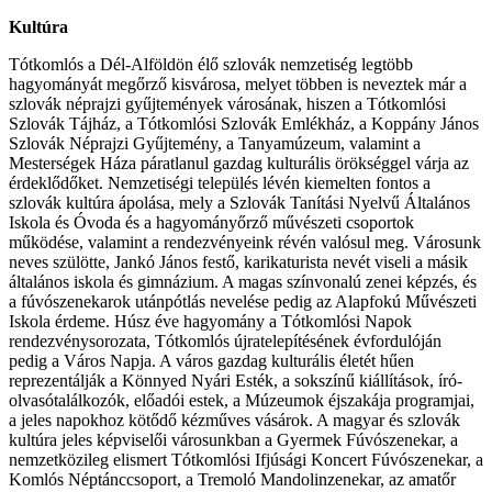
Kultúra
Tótkomlós a Dél-Alföldön élő szlovák nemzetiség legtöbb
hagyományát megőrző kisvárosa, melyet többen is neveztek már a
szlovák néprajzi gyűjtemények városának, hiszen a Tótkomlósi
Szlovák Tájház, a Tótkomlósi Szlovák Emlékház, a Koppány János
Szlovák Néprajzi Gyűjtemény, a Tanyamúzeum, valamint a
Mesterségek Háza páratlanul gazdag kulturális örökséggel várja az
érdeklődőket. Nemzetiségi település lévén kiemelten fontos a
szlovák kultúra ápolása, mely a Szlovák Tanítási Nyelvű Általános
Iskola és Óvoda és a hagyományőrző művészeti csoportok
működése, valamint a rendezvényeink révén valósul meg. Városunk
neves szülötte, Jankó János festő, karikaturista nevét viseli a másik
általános iskola és gimnázium. A magas színvonalú zenei képzés, és
a fúvószenekarok utánpótlás nevelése pedig az Alapfokú Művészeti
Iskola érdeme. Húsz éve hagyomány a Tótkomlósi Napok
rendezvénysorozata, Tótkomlós újratelepítésének évfordulóján
pedig a Város Napja. A város gazdag kulturális életét hűen
reprezentálják a Könnyed Nyári Esték, a sokszínű kiállítások, író-
olvasótalálkozók, előadói estek, a Múzeumok éjszakája programjai,
a jeles napokhoz kötődő kézműves vásárok. A magyar és szlovák
kultúra jeles képviselői városunkban a Gyermek Fúvószenekar, a
nemzetközileg elismert Tótkomlósi Ifjúsági Koncert Fúvószenekar, a
Komlós Néptánccsoport, a Tremoló Mandolinzenekar, az amatőr