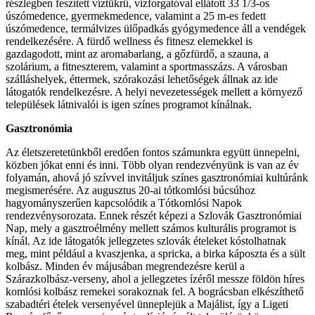
részlegben feszített víztükrű, vízforgatóval ellátott 33 1/3-os
úszómedence, gyermekmedence, valamint a 25 m-es fedett
úszómedence, termálvizes ülőpadkás gyógymedence áll a vendégek
rendelkezésére. A fürdő wellness és fitnesz elemekkel is
gazdagodott, mint az aromabarlang, a gőzfürdő, a szauna, a
szolárium, a fitneszterem, valamint a sportmasszázs. A városban
szálláshelyek, éttermek, szórakozási lehetőségek állnak az ide
látogatók rendelkezésre. A helyi nevezetességek mellett a környező
települések látnivalói is igen színes programot kínálnak.
Gasztronómia
Az életszeretetünkből eredően fontos számunkra együtt ünnepelni,
közben jókat enni és inni. Több olyan rendezvényünk is van az év
folyamán, ahová jó szívvel invitáljuk színes gasztronómiai kultúránk
megismerésére. Az augusztus 20-ai tótkomlósi búcsúhoz
hagyományszerűen kapcsolódik a Tótkomlósi Napok
rendezvénysorozata. Ennek részét képezi a Szlovák Gasztronómiai
Nap, mely a gasztroélmény mellett számos kulturális programot is
kínál. Az ide látogatók jellegzetes szlovák ételeket kóstolhatnak
meg, mint például a kvaszjenka, a spricka, a birka káposzta és a sült
kolbász. Minden év májusában megrendezésre kerül a
Szárazkolbász-verseny, ahol a jellegzetes ízéről messze földön híres
komlósi kolbász remekei sorakoznak fel. A bográcsban elkészíthető
szabadtéri ételek versenyével ünneplejük a Majálist, így a Ligeti