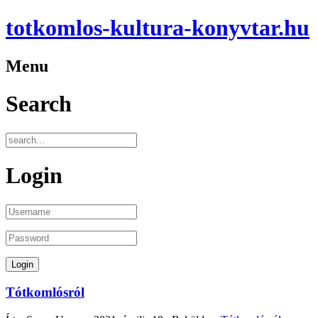
totkomlos-kultura-konyvtar.hu
Menu
Search
Login
Tótkomlósról