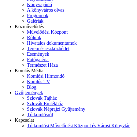
Könyvajánló
A könyvtáros olvas
Programok
Galériák
Közművelődés
Művelődési Központ
Rólunk
Hivatalos dokumentumok
Terem és eszközbérlet
Események
Fotógaléria
Természet Háza
Komlós Média
Komlósi Hírmondó
Komlós TV
Blog
Gyűjtemények
Szlovák Tájház
Szlovák Emlékház
Szlovák Néprajzi Gyűjtemény
Tótkomlósról
Kapcsolat
Tótkomlósi Művelődési Központ és Városi Könyvtár