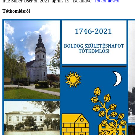
Írta: Super User on
2021. április 19.
. Beküldve:
Tótkomlósról
Tótkomlósról